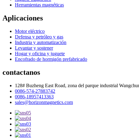
Herramientas magnéticas
Aplicaciones
Motor eléctrico
Defensa y petróleo y gas
Industria y automatización
Levantar y sostener
Hogar y oficina y juguete
Encofrado de hormigón prefabricado
contactanos
128# Buzheng East Road, zona del parque industrial Wangchu
0086-574-27883742
0086-18957413363
sales@horizonmagnetics.com