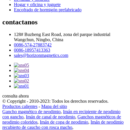
Hogar y oficina y juguete
Encofrado de hormigón prefabricado
contactanos
128# Buzheng East Road, zona del parque industrial
Wangchun, Ningbo, China
0086-574-27883742
0086-18957413363
sales@horizonmagnetics.com
consulta ahora
© Copyright - 2010-2023: Todos los derechos reservados.
Productos calientes
-
Mapa del sitio
Gancho magnético de neodimio
,
Imán en recipiente de neodimio
con gancho
,
Imán de canal de neodimio
,
Ganchos magnéticos de
neodimio coloridos
,
Imán de copa de neodimio
,
Imán de neodimio
recubierto de caucho con rosca macho
,