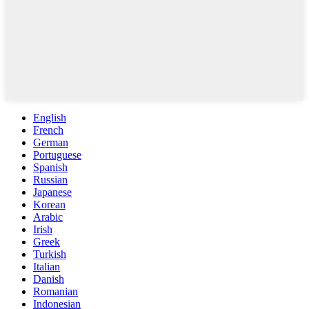
English
French
German
Portuguese
Spanish
Russian
Japanese
Korean
Arabic
Irish
Greek
Turkish
Italian
Danish
Romanian
Indonesian