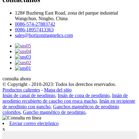
128# Buzheng East Road, zona del parque industrial
Wangchun, Ningbo, China
0086-574-27883742
0086-18957413363
sales@horizonmagnetics.com
consulta ahora
© Copyright - 2010-2023: Todos los derechos reservados.
Productos calientes
-
Mapa del sitio
Imán de canal de neodimio
,
Imán de copa de neodimio
,
Imán de
neodimio recubierto de caucho con rosca macho
,
Imán en recipiente
de neodimio con gancho
,
Ganchos magnéticos de neodimio
coloridos
,
Gancho magnético de neodimio
,
Enviar correo electrónico
x