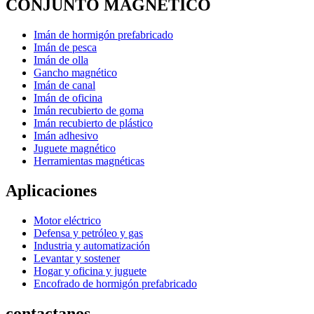
CONJUNTO MAGNÉTICO
Imán de hormigón prefabricado
Imán de pesca
Imán de olla
Gancho magnético
Imán de canal
Imán de oficina
Imán recubierto de goma
Imán recubierto de plástico
Imán adhesivo
Juguete magnético
Herramientas magnéticas
Aplicaciones
Motor eléctrico
Defensa y petróleo y gas
Industria y automatización
Levantar y sostener
Hogar y oficina y juguete
Encofrado de hormigón prefabricado
contactanos