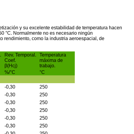
etización y su excelente estabilidad de temperatura hacen
350 °C. Normalmente no es necesario ningún
 rendimiento, como la industria aeroespacial, de
.
Rev. Temporal.
Temperatura
Coef.
máxima de
β(Hcj)
trabajo.
%/°C
°C
-0,30
250
-0,30
250
-0,30
250
-0,30
250
-0,30
250
-0,30
250
-0,30
250