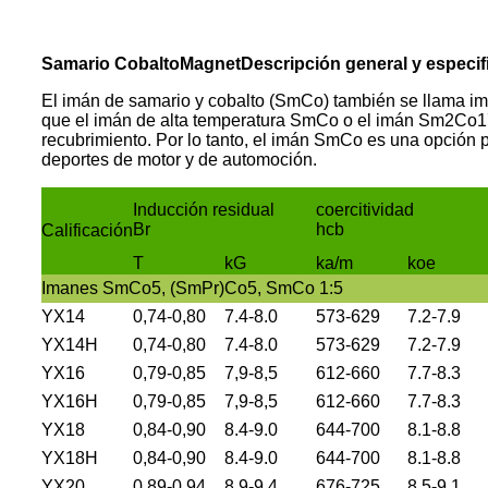
Samario Cobalto
M
agnet
Descripción general y especif
El imán de samario y cobalto (SmCo) también se llama imá
que el imán de alta temperatura SmCo o el imán Sm2Co17
recubrimiento. Por lo tanto, el imán SmCo es una opción 
deportes de motor y de automoción.
Inducción residual
coercitividad
Br
hcb
Calificación
T
kG
ka/m
koe
Imanes SmCo5, (SmPr)Co5, SmCo 1:5
YX14
0,74-0,80
7.4-8.0
573-629
7.2-7.9
YX14H
0,74-0,80
7.4-8.0
573-629
7.2-7.9
YX16
0,79-0,85
7,9-8,5
612-660
7.7-8.3
YX16H
0,79-0,85
7,9-8,5
612-660
7.7-8.3
YX18
0,84-0,90
8.4-9.0
644-700
8.1-8.8
YX18H
0,84-0,90
8.4-9.0
644-700
8.1-8.8
YX20
0,89-0,94
8.9-9.4
676-725
8.5-9.1