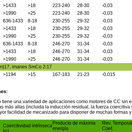
>1433
>18
223-240
28-30
-0,03
>1990
>25
223-240
28-30
-0,03
636-1433
8-18
230-255
29-32
-0,03
>1433
>18
230-255
29-32
-0,03
>1990
>25
230-255
29-32
-0,03
636-1433
8-18
246-270
31-34
-0,03
>1433
>18
246-270
31-34
-0,03
>1990
>25
246-270
31-34
-0,03
Tm)17, imanes SmCo 2:17
>1194
>15
167-183
21-23
-0.015
nes:
 tiene una variedad de aplicaciones como motores de CC sin es
ás altas (incluida la inducción residual, la fuerza coercitiva
or facilidad de mecanizado para disponer de muchas formas y 
Producto de máxima
Rev. Temporal
Coercitividad intrínseca
energía
Coef.
hcj