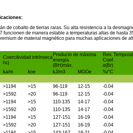
icaciones:
n de cobalto de tierras raras. Su alta resistencia a la desmagn
 funcionen de manera estable a temperaturas altas de hasta 
premium de material magnético para muchas aplicaciones de alto
Producto de máxima
Rev. Temporal
Coercitividad intrínseca
energía
Coef.
hcj
(BH)máx.
α(Br)
ka/m
koe
kJ/m3
MGOe
%/°C
>1194
>15
96-119
12-15
-0.04
>1592
>20
96-119
12-15
-0.04
>1194
>15
110-135
14-17
-0.04
>1592
>20
110-135
14-17
-0.04
>1194
>15
127-151
16-19
-0.04
>1592
>20
127-151
16-19
-0.04
>1194
>15
143-167
18-21
-0.04