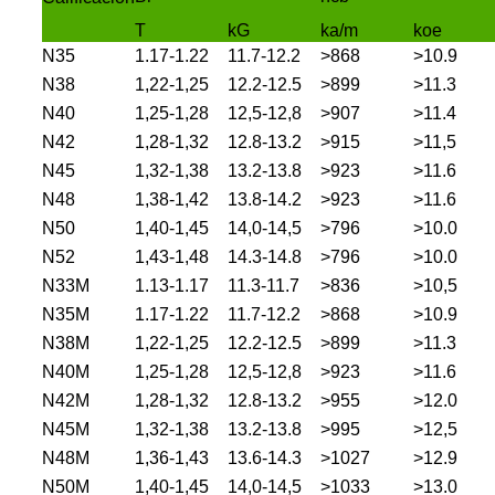
T
kG
ka/m
koe
N35
1.17-1.22
11.7-12.2
>868
>10.9
N38
1,22-1,25
12.2-12.5
>899
>11.3
N40
1,25-1,28
12,5-12,8
>907
>11.4
N42
1,28-1,32
12.8-13.2
>915
>11,5
N45
1,32-1,38
13.2-13.8
>923
>11.6
N48
1,38-1,42
13.8-14.2
>923
>11.6
N50
1,40-1,45
14,0-14,5
>796
>10.0
N52
1,43-1,48
14.3-14.8
>796
>10.0
N33M
1.13-1.17
11.3-11.7
>836
>10,5
N35M
1.17-1.22
11.7-12.2
>868
>10.9
N38M
1,22-1,25
12.2-12.5
>899
>11.3
N40M
1,25-1,28
12,5-12,8
>923
>11.6
N42M
1,28-1,32
12.8-13.2
>955
>12.0
N45M
1,32-1,38
13.2-13.8
>995
>12,5
N48M
1,36-1,43
13.6-14.3
>1027
>12.9
N50M
1,40-1,45
14,0-14,5
>1033
>13.0