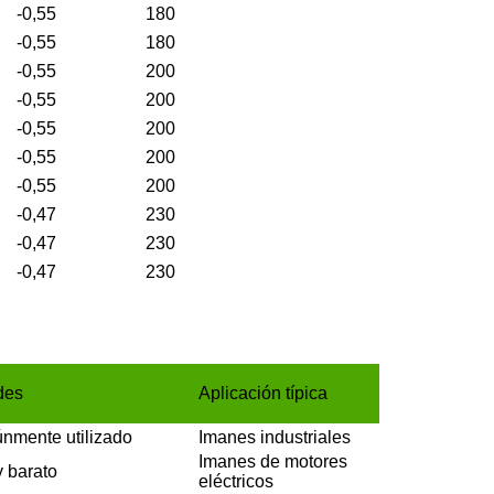
-0,55
180
-0,55
180
-0,55
200
-0,55
200
-0,55
200
-0,55
200
-0,55
200
-0,47
230
-0,47
230
-0,47
230
des
Aplicación típica
nmente utilizado
Imanes industriales
Imanes de motores
 barato
eléctricos