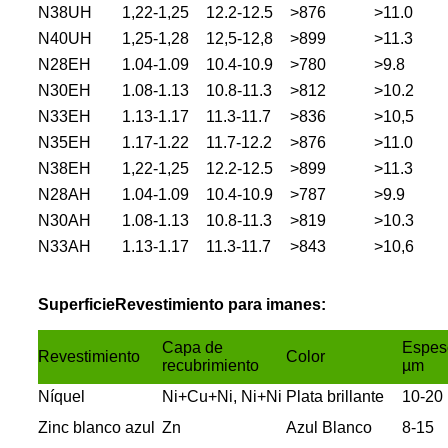
N38UH
1,22-1,25
12.2-12.5
>876
>11.0
N40UH
1,25-1,28
12,5-12,8
>899
>11.3
N28EH
1.04-1.09
10.4-10.9
>780
>9.8
N30EH
1.08-1.13
10.8-11.3
>812
>10.2
N33EH
1.13-1.17
11.3-11.7
>836
>10,5
N35EH
1.17-1.22
11.7-12.2
>876
>11.0
N38EH
1,22-1,25
12.2-12.5
>899
>11.3
N28AH
1.04-1.09
10.4-10.9
>787
>9.9
N30AH
1.08-1.13
10.8-11.3
>819
>10.3
N33AH
1.13-1.17
11.3-11.7
>843
>10,6
Superficie
Revestimiento para imanes:
Capa de
Espeso
Revestimiento
Color
recubrimiento
µm
Níquel
Ni+Cu+Ni, Ni+Ni
Plata brillante
10-20
Zinc blanco azul
Zn
Azul Blanco
8-15