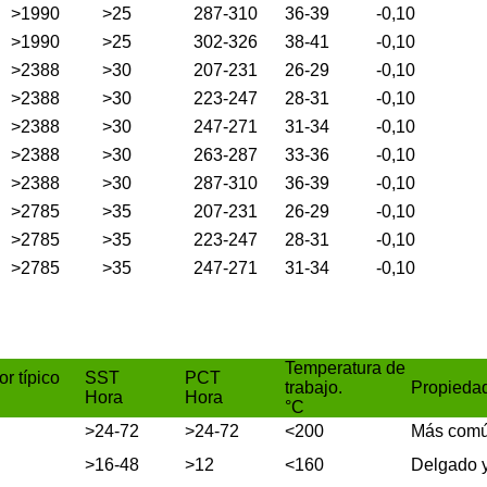
>1990
>25
287-310
36-39
-0,10
>1990
>25
302-326
38-41
-0,10
>2388
>30
207-231
26-29
-0,10
>2388
>30
223-247
28-31
-0,10
>2388
>30
247-271
31-34
-0,10
>2388
>30
263-287
33-36
-0,10
>2388
>30
287-310
36-39
-0,10
>2785
>35
207-231
26-29
-0,10
>2785
>35
223-247
28-31
-0,10
>2785
>35
247-271
31-34
-0,10
Temperatura de
r típico
SST
PCT
trabajo.
Propieda
Hora
Hora
°C
>24-72
>24-72
<200
Más comú
>16-48
>12
<160
Delgado y