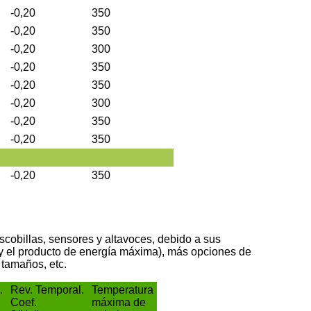
-0,20
350
-0,20
350
-0,20
300
-0,20
350
-0,20
350
-0,20
300
-0,20
350
-0,20
350
-0,20
350
cobillas, sensores y altavoces, debido a sus
 y el producto de energía máxima), más opciones de
tamaños, etc.
.
Rev. Temporal.
Temperatura
Coef.
máxima de