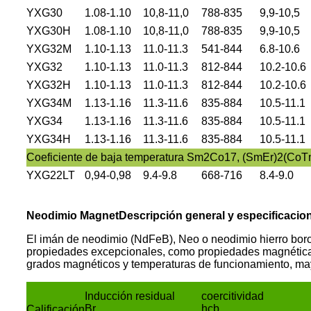
YXG30
1.08-1.10
10,8-11,0
788-835
9,9-10,5
YXG30H
1.08-1.10
10,8-11,0
788-835
9,9-10,5
YXG32M
1.10-1.13
11.0-11.3
541-844
6.8-10.6
YXG32
1.10-1.13
11.0-11.3
812-844
10.2-10.6
YXG32H
1.10-1.13
11.0-11.3
812-844
10.2-10.6
YXG34M
1.13-1.16
11.3-11.6
835-884
10.5-11.1
YXG34
1.13-1.16
11.3-11.6
835-884
10.5-11.1
YXG34H
1.13-1.16
11.3-11.6
835-884
10.5-11.1
Coeficiente de baja temperatura Sm2Co17, (SmEr)2(Co
YXG22LT
0,94-0,98
9.4-9.8
668-716
8.4-9.0
Neodimio
M
agnet
Descripción general y especificacio
El imán de neodimio (NdFeB), Neo o neodimio hierro boro
propiedades excepcionales, como propiedades magnéticas m
grados magnéticos y temperaturas de funcionamiento, may
Inducción residual
coercitividad
Br
hcb
Calificación