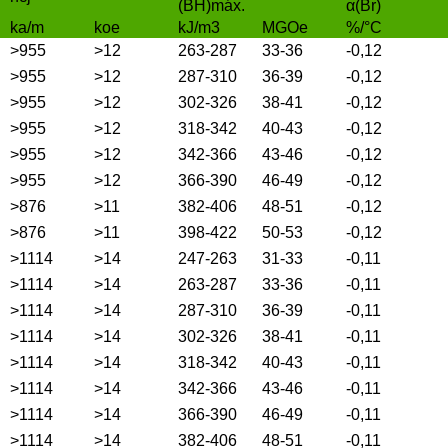
(BH)máx.
α(Br)
ka/m
koe
kJ/m3
MGOe
%/°C
>955
>12
263-287
33-36
-0,12
>955
>12
287-310
36-39
-0,12
>955
>12
302-326
38-41
-0,12
>955
>12
318-342
40-43
-0,12
>955
>12
342-366
43-46
-0,12
>955
>12
366-390
46-49
-0,12
>876
>11
382-406
48-51
-0,12
>876
>11
398-422
50-53
-0,12
>1114
>14
247-263
31-33
-0,11
>1114
>14
263-287
33-36
-0,11
>1114
>14
287-310
36-39
-0,11
>1114
>14
302-326
38-41
-0,11
>1114
>14
318-342
40-43
-0,11
>1114
>14
342-366
43-46
-0,11
>1114
>14
366-390
46-49
-0,11
>1114
>14
382-406
48-51
-0,11