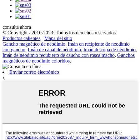
consulta ahora
© Copyright - 2010-2023: Todos los derechos reservados.
Productos calientes
-
Mapa del sitio
Gancho magnético de neodimio
,
Imán en recipiente de neodimio
con gancho
,
Imán de canal de neodimio
,
Imán de copa de neodimio
,
Imán de neodimio recubierto de caucho con rosca macho
,
Ganchos
magnéticos de neodimio coloridos
,
Enviar correo electrónico
x