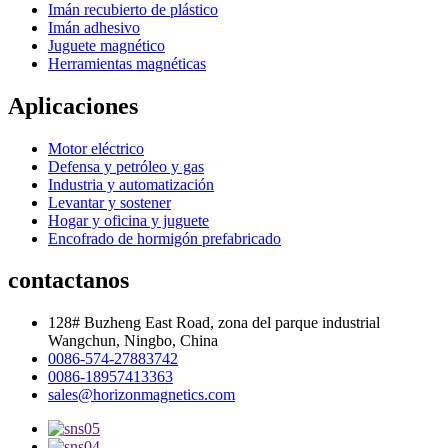
Imán recubierto de plástico
Imán adhesivo
Juguete magnético
Herramientas magnéticas
Aplicaciones
Motor eléctrico
Defensa y petróleo y gas
Industria y automatización
Levantar y sostener
Hogar y oficina y juguete
Encofrado de hormigón prefabricado
contactanos
128# Buzheng East Road, zona del parque industrial
Wangchun, Ningbo, China
0086-574-27883742
0086-18957413363
sales@horizonmagnetics.com