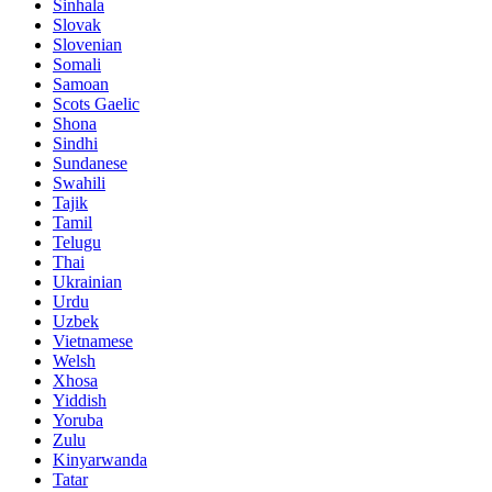
Sinhala
Slovak
Slovenian
Somali
Samoan
Scots Gaelic
Shona
Sindhi
Sundanese
Swahili
Tajik
Tamil
Telugu
Thai
Ukrainian
Urdu
Uzbek
Vietnamese
Welsh
Xhosa
Yiddish
Yoruba
Zulu
Kinyarwanda
Tatar