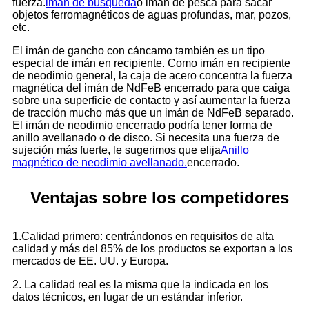
fuerza.
imán de búsqueda
o imán de pesca para sacar
objetos ferromagnéticos de aguas profundas, mar, pozos,
etc.
El imán de gancho con cáncamo también es un tipo
especial de imán en recipiente. Como imán en recipiente
de neodimio general, la caja de acero concentra la fuerza
magnética del imán de NdFeB encerrado para que caiga
sobre una superficie de contacto y así aumentar la fuerza
de tracción mucho más que un imán de NdFeB separado.
El imán de neodimio encerrado podría tener forma de
anillo avellanado o de disco. Si necesita una fuerza de
sujeción más fuerte, le sugerimos que elija
Anillo
magnético de neodimio avellanado.
encerrado.
Ventajas sobre los competidores
1.Calidad primero: centrándonos en requisitos de alta
calidad y más del 85% de los productos se exportan a los
mercados de EE. UU. y Europa.
2. La calidad real es la misma que la indicada en los
datos técnicos, en lugar de un estándar inferior.