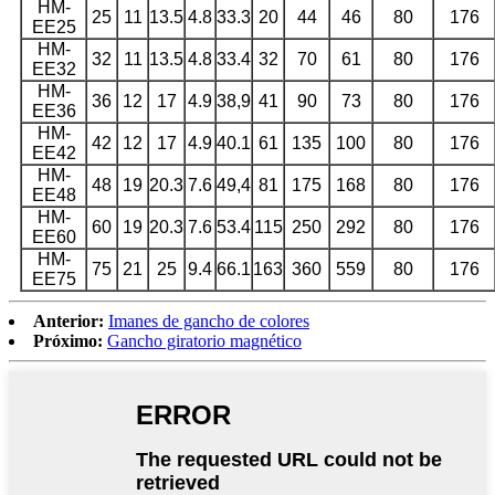
HM-
25
11
13.5
4.8
33.3
20
44
46
80
176
EE25
HM-
32
11
13.5
4.8
33.4
32
70
61
80
176
EE32
HM-
36
12
17
4.9
38,9
41
90
73
80
176
EE36
HM-
42
12
17
4.9
40.1
61
135
100
80
176
EE42
HM-
48
19
20.3
7.6
49,4
81
175
168
80
176
EE48
HM-
60
19
20.3
7.6
53.4
115
250
292
80
176
EE60
HM-
75
21
25
9.4
66.1
163
360
559
80
176
EE75
Anterior:
Imanes de gancho de colores
Próximo:
Gancho giratorio magnético