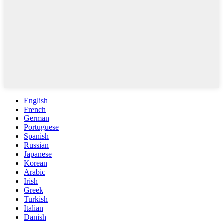
English
French
German
Portuguese
Spanish
Russian
Japanese
Korean
Arabic
Irish
Greek
Turkish
Italian
Danish