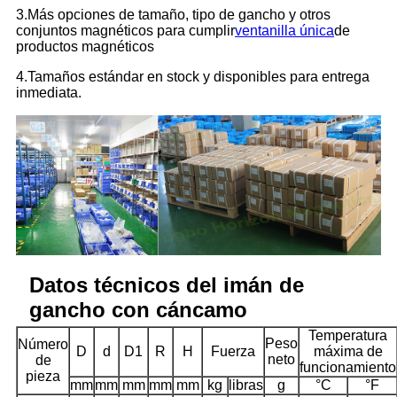
3.Más opciones de tamaño, tipo de gancho y otros
conjuntos magnéticos para cumplir
ventanilla única
de
productos magnéticos
4.Tamaños estándar en stock y disponibles para entrega
inmediata.
Datos técnicos del imán de
gancho con cáncamo
Temperatura
Peso
Número
D
d
D1
R
H
Fuerza
máxima de
neto
de
funcionamiento
pieza
mm
mm
mm
mm
mm
kg
libras
g
°C
°F