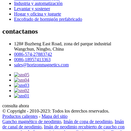
Industria y automatización
Levantar y sostener
Hogar y oficina y juguete
Encofrado de hormigón prefabricado
contactanos
128# Buzheng East Road, zona del parque industrial
Wangchun, Ningbo, China
0086-574-27883742
0086-18957413363
sales@horizonmagnetics.com
consulta ahora
© Copyright - 2010-2023: Todos los derechos reservados.
Productos calientes
-
Mapa del sitio
Gancho magnético de neodimio
,
Imán de copa de neodimio
,
Imán
de canal de neodimio
,
Imán de neodimio recubierto de caucho con